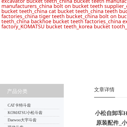
excavator bucket teeth_china bucket teeth manufac
manufacturers_china bolt on bucket teeth supplier_
bucket teeth_china cat bucket teeth_china teeth bu
factories_china tiger teeth bucket_china bolt on buc
teeth_china backhoe bucket teeth factories_china e
factory_KOMATSU bucket teeth_korea bucket tooth_
文章详情
产品分类
CAT卡特斗齿
小松自卸车HD6
KOMATSU小松斗齿
Daewoo大宇斗齿
原装配件_小松