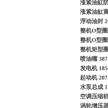
涨紧油缸防尘
涨紧油缸黄油嘴 
浮动油封 20
整机O型圈 2
整机O型圈 2
整机矩型圈 2
喷油嘴 387-
发电机 185-
起动机 207-
水泵总成 177
空调压缩机 3
涡轮增压器 2