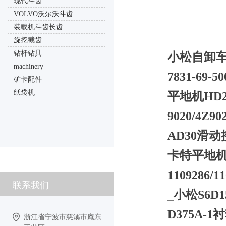
现代斗齿
VOLVO沃尔沃斗齿
装载机斗齿长齿
旋挖截齿
钻杆钻具
小松自卸车H
machinery
7831-69
矿卡配件
纸袋机
平地机HD2
9020/4Z
AD30滑动接
卡特平地机16
1109286
联系我们
_小松S6D1
D375A-1
浙江省宁波市慈溪市庵东