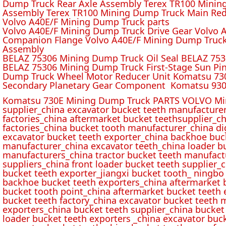
Dump Truck Rear Axle Assembly Terex TR100 Mining 
Assembly Terex TR100 Mining Dump Truck Main Red
Volvo A40E/F Mining Dump Truck parts
Volvo A40E/F Mining Dump Truck Drive Gear Volvo 
Companion Flange Volvo A40E/F Mining Dump Truck
Assembly
BELAZ 75306 Mining Dump Truck Oil Seal BELAZ 75
BELAZ 75306 Mining Dump Truck First-Stage Sun P
Dump Truck Wheel Motor Reducer Unit Komatsu 730
Secondary Planetary Gear Component Komatsu 930
Komatsu 730E Mining Dump Truck PARTS VOLVO Min
supplier_china excavator bucket teeth manufacture
factories_china aftermarket bucket teethsupplier_ch
factories_china bucket tooth manufacturer_china d
excavator bucket teeth exporter_china backhoe buck
manufacturer_china excavator teeth_china loader bu
manufacturers_china tractor bucket teeth manufact
suppliers_china front loader bucket teeth supplier
bucket teeth exporter_jiangxi bucket tooth_ ningbo 
backhoe bucket teeth exporters_china aftermarket b
bucket tooth point_china aftermarket bucket teeth 
bucket teeth factory_china excavator bucket teeth 
exporters_china bucket teeth supplier_china bucket
loader bucket teeth exporters _china excavator buc