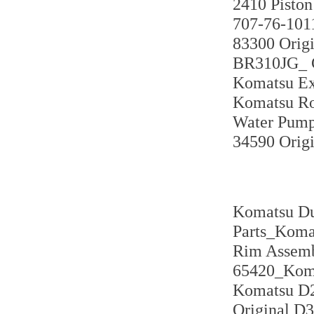
2410 Pisto
707-76-101
83300 Orig
BR310JG_ C
Komatsu Ex
Komatsu Ro
Water Pump
34590 Origi
Komatsu Du
Parts_Kom
Rim Assemb
65420_Koma
Komatsu D2
Original D