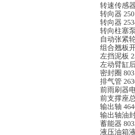
转速传感器（带
转向器 2501
转向器 2534
转向柱塞泵 8
自动张紧轮 6
组合翘板开关 
左挡泥板 25
左动臂缸后腔
密封圈 8031
排气管 2630
前雨刷器电机 
前支撑座总成 
输出轴 4646
输出轴油封 9
蓄能器 8032
液压油箱液位