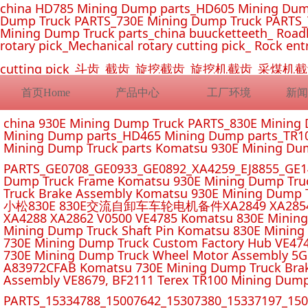
china HD785 Mining Dump parts_HD605 Mining Dum
Dump Truck PARTS_730E Mining Dump Truck PARTS_
Mining Dump Truck parts_china buucketteeth_ Roadhe
rotary pick_Mechanical rotary cutting pick_ Rock ent
cutting pick_斗齿_截齿_旋挖截齿_旋挖机截齿_
首页Home
产品中心
工厂环境
新闻
china 930E Mining Dump Truck PARTS_830E Minin
Mining Dump parts_HD465 Mining Dump parts_TR10
Mining Dump Truck parts Komatsu 930E Mining Du
PARTS_GE0708_GE0933_GE0892_XA4259_EJ8855_GE14
Dump Truck Frame Komatsu 930E Mining Dump Tru
Truck Brake Assembly Komatsu 930E Mining Dump T
小松830E 830E交流自卸车车轮电机备件XA2849 XA2854 XA285
XA4288 XA2862 V0500 VE4785 Komatsu 830E Mining
Mining Dump Truck Shaft Pin Komatsu 830E Mining
730E Mining Dump Truck Custom Factory Hub VE47
730E Mining Dump Truck Wheel Motor Assembly 5G
A83972CFAB Komatsu 730E Mining Dump Truck Brak
Assembly VE8679, BF2111 Terex TR100 Mining Dump
PARTS_15334788_15007642_15307380_15337197_1500