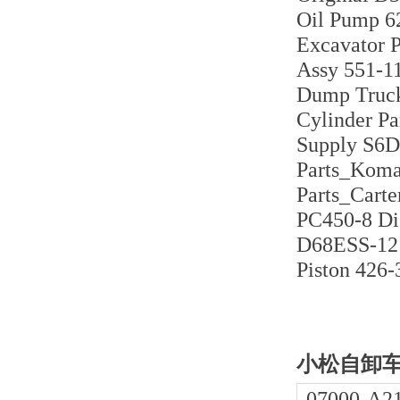
Oil Pump 6
Excavator 
Assy 551-1
Dump Truck
Cylinder P
Supply S6D
Parts_Koma
Parts_Cart
PC450-8 Di
D68ESS-12 
Piston 426-
小松自卸车H
07000-A2