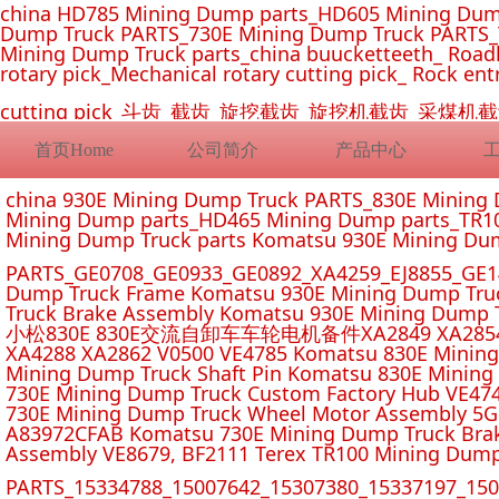
china HD785 Mining Dump parts_HD605 Mining Dum
Dump Truck PARTS_730E Mining Dump Truck PARTS_
Mining Dump Truck parts_china buucketteeth_ Roadhe
rotary pick_Mechanical rotary cutting pick_ Rock ent
cutting pick_斗齿_截齿_旋挖截齿_旋挖机截齿_
首页Home
公司简介
产品中心
china 930E Mining Dump Truck PARTS_830E Minin
Mining Dump parts_HD465 Mining Dump parts_TR10
Mining Dump Truck parts Komatsu 930E Mining Du
PARTS_GE0708_GE0933_GE0892_XA4259_EJ8855_GE14
Dump Truck Frame Komatsu 930E Mining Dump Tru
Truck Brake Assembly Komatsu 930E Mining Dump T
小松830E 830E交流自卸车车轮电机备件XA2849 XA2854 XA285
XA4288 XA2862 V0500 VE4785 Komatsu 830E Mining
Mining Dump Truck Shaft Pin Komatsu 830E Mining
730E Mining Dump Truck Custom Factory Hub VE47
730E Mining Dump Truck Wheel Motor Assembly 5G
A83972CFAB Komatsu 730E Mining Dump Truck Brak
Assembly VE8679, BF2111 Terex TR100 Mining Dump
PARTS_15334788_15007642_15307380_15337197_1500