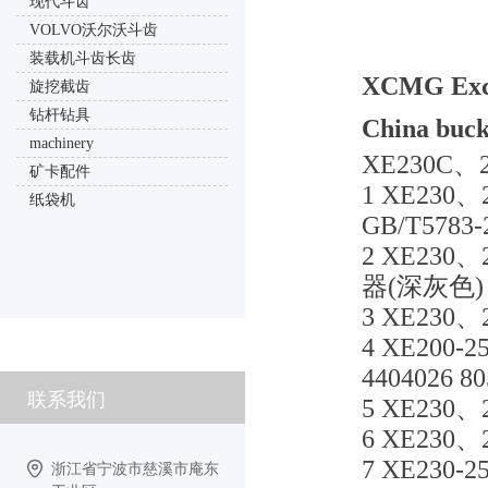
现代斗齿
VOLVO沃尔沃斗齿
装载机斗齿长齿
XCMG Exca
旋挖截齿
钻杆钻具
China buck
machinery
XE230C、2
矿卡配件
1 XE230、
纸袋机
GB/T5783
2 XE230、
器(深灰色)
3 XE230、2
4 XE200
4404026 8
联系我们
5 XE230、2
6 XE230、
7 XE230-
浙江省宁波市慈溪市庵东