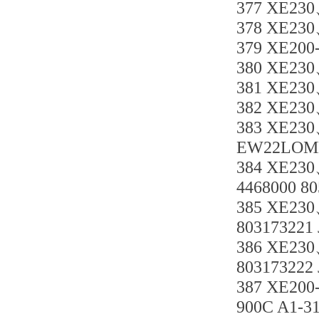
377 XE23
378 XE23
379 XE20
380 XE23
381 XE23
382 XE23
383 XE23
EW22LOM
384 XE2
4468000 8
385 XE23
80317322
386 XE23
80317322
387 XE2
900C A1-3