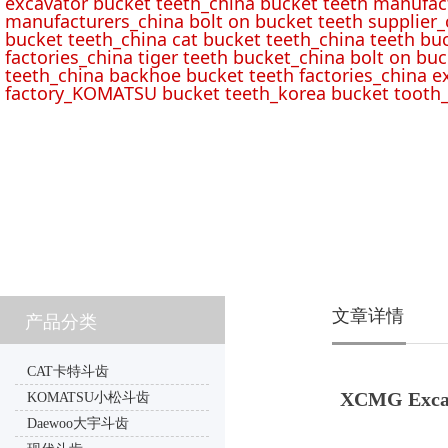
excavator bucket teeth_china bucket teeth manufac
manufacturers_china bolt on bucket teeth supplier_
bucket teeth_china cat bucket teeth_china teeth bu
factories_china tiger teeth bucket_china bolt on buc
teeth_china backhoe bucket teeth factories_china e
factory_KOMATSU bucket teeth_korea bucket tooth_
文章详情
产品分类
CAT卡特斗齿
XCMG Excava
KOMATSU小松斗齿
Daewoo大宇斗齿