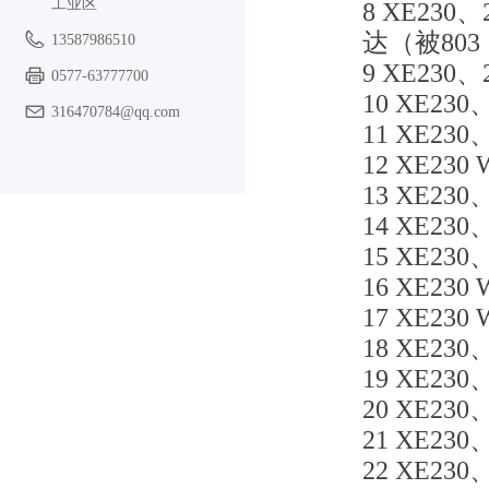
工业区
8 XE230、2
达（被803
13587986510
9 XE230、
0577-63777700
10 XE230
316470784@qq.com
11 XE230
12 XE230 
13 XE230
14 XE230
15 XE230
16 XE230 
17 XE230 
18 XE230、
19 XE230
20 XE230
21 XE230
22 XE230