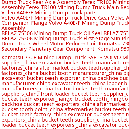
Dump Truck Rear Axle Assembly Terex TR100 Mining 
Assembly Terex TR100 Mining Dump Truck Main Red
Volvo A40E/F Mining Dump Truck parts
Volvo A40E/F Mining Dump Truck Drive Gear Volvo 
Companion Flange Volvo A40E/F Mining Dump Truck
Assembly
BELAZ 75306 Mining Dump Truck Oil Seal BELAZ 75
BELAZ 75306 Mining Dump Truck First-Stage Sun P
Dump Truck Wheel Motor Reducer Unit Komatsu 730
Secondary Planetary Gear Component Komatsu 930
Komatsu 730E Mining Dump Truck PARTS VOLVO Min
supplier_china excavator bucket teeth manufacture
factories_china aftermarket bucket teethsupplier_ch
factories_china bucket tooth manufacturer_china d
excavator bucket teeth exporter_china backhoe buck
manufacturer_china excavator teeth_china loader bu
manufacturers_china tractor bucket teeth manufact
suppliers_china front loader bucket teeth supplier
bucket teeth exporter_jiangxi bucket tooth_ ningbo 
backhoe bucket teeth exporters_china aftermarket b
bucket tooth point_china aftermarket bucket teeth 
bucket teeth factory_china excavator bucket teeth 
exporters_china bucket teeth supplier_china bucket
loader bucket teeth exporters _china excavator buc