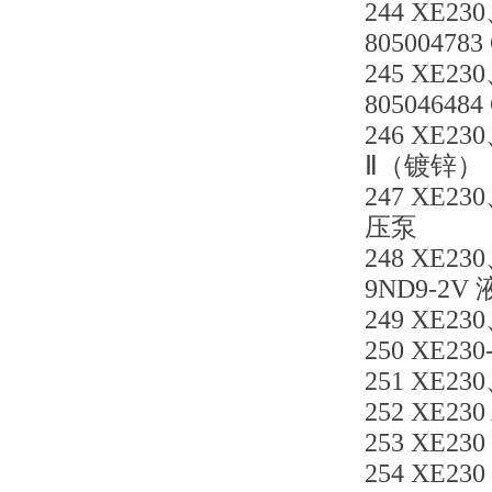
244 XE23
805004783
245 XE2
80504648
246 XE23
Ⅱ（镀锌）
247 XE23
压泵
248 XE23
9ND9-2V
249 XE23
250 XE23
251 XE23
252 XE230
253 XE230
254 XE230