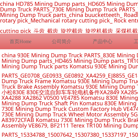
china HD785 Mining Dump parts_HD605 Mining Dum
Dump Truck PARTS_730E Mining Dump Truck PARTS_
Mining Dump Truck parts_china buucketteeth_ Roadhe
rotary pick_Mechanical rotary cutting pick_ Rock ent
cutting pick_斗齿_截齿_旋挖截齿_旋挖机截齿_
首页Home
公司简介
产品中心
china 930E Mining Dump Truck PARTS_830E Minin
Mining Dump parts_HD465 Mining Dump parts_TR10
Mining Dump Truck parts Komatsu 930E Mining Du
PARTS_GE0708_GE0933_GE0892_XA4259_EJ8855_GE14
Dump Truck Frame Komatsu 930E Mining Dump Tru
Truck Brake Assembly Komatsu 930E Mining Dump T
小松830E 830E交流自卸车车轮电机备件XA2849 XA2854 XA285
XA4288 XA2862 V0500 VE4785 Komatsu 830E Mining
Mining Dump Truck Shaft Pin Komatsu 830E Mining
730E Mining Dump Truck Custom Factory Hub VE47
730E Mining Dump Truck Wheel Motor Assembly 5G
A83972CFAB Komatsu 730E Mining Dump Truck Brak
Assembly VE8679, BF2111 Terex TR100 Mining Dump
PARTS_15334788_15007642_15307380_15337197_1500