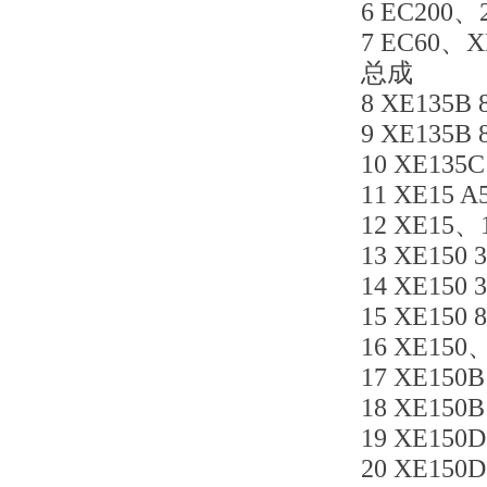
6 EC200、
7 EC60、X
总成
8 XE135B 
9 XE135B
10 XE135
11 XE15 A
12 XE15、1
13 XE150 
14 XE150
15 XE150 
16 XE150
17 XE150
18 XE150B
19 XE150D
20 XE150D