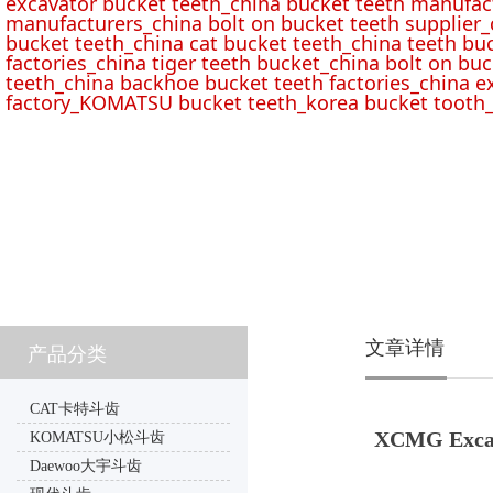
excavator bucket teeth_china bucket teeth manufac
manufacturers_china bolt on bucket teeth supplier_
bucket teeth_china cat bucket teeth_china teeth bu
factories_china tiger teeth bucket_china bolt on buc
teeth_china backhoe bucket teeth factories_china e
factory_KOMATSU bucket teeth_korea bucket tooth_
文章详情
产品分类
CAT卡特斗齿
XCMG Excava
KOMATSU小松斗齿
Daewoo大宇斗齿