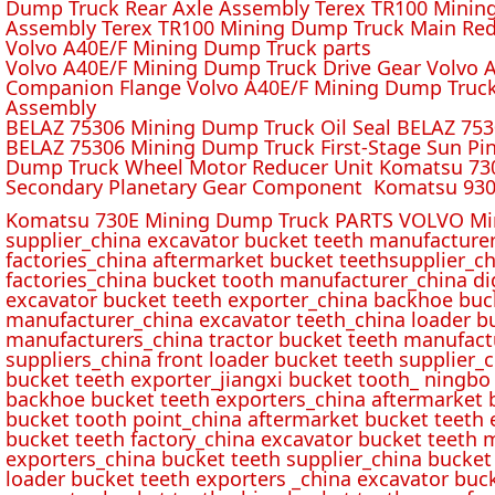
Dump Truck Rear Axle Assembly Terex TR100 Mining 
Assembly Terex TR100 Mining Dump Truck Main Red
Volvo A40E/F Mining Dump Truck parts
Volvo A40E/F Mining Dump Truck Drive Gear Volvo 
Companion Flange Volvo A40E/F Mining Dump Truck
Assembly
BELAZ 75306 Mining Dump Truck Oil Seal BELAZ 75
BELAZ 75306 Mining Dump Truck First-Stage Sun P
Dump Truck Wheel Motor Reducer Unit Komatsu 730
Secondary Planetary Gear Component Komatsu 930
Komatsu 730E Mining Dump Truck PARTS VOLVO Min
supplier_china excavator bucket teeth manufacture
factories_china aftermarket bucket teethsupplier_ch
factories_china bucket tooth manufacturer_china d
excavator bucket teeth exporter_china backhoe buck
manufacturer_china excavator teeth_china loader bu
manufacturers_china tractor bucket teeth manufact
suppliers_china front loader bucket teeth supplier
bucket teeth exporter_jiangxi bucket tooth_ ningbo 
backhoe bucket teeth exporters_china aftermarket b
bucket tooth point_china aftermarket bucket teeth 
bucket teeth factory_china excavator bucket teeth 
exporters_china bucket teeth supplier_china bucket
loader bucket teeth exporters _china excavator buc